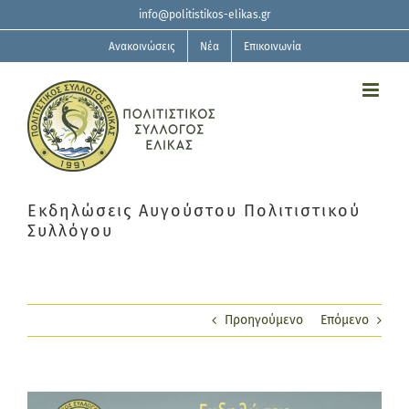
Μετάβαση
info@politistikos-elikas.gr
στο
περιεχόμενο
Ανακοινώσεις
Νέα
Επικοινωνία
Εκδηλώσεις Αυγούστου Πολιτιστικού
Συλλόγου
Προηγούμενο
Επόμενο
Προβολή