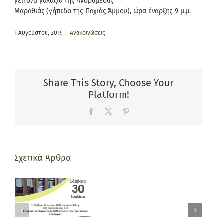
γείτονα γαλαξία της Ανδρομέδας
Μαραθιάς (γήπεδο της Παχιάς Άμμου), ώρα έναρξης 9 μ.μ.
1 Αυγούστου, 2019
|
Ανακοινώσεις
Share This Story, Choose Your
Platform!
Facebook
X
Pinterest
Φιλμ
Σχετικά Άρθρα
Ελίκας-
Μαραθιά
απο
Εγκαίνια
τον
Βιβλιοθήκης
Αύγουστο